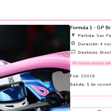
Formula 1 - GP Br
Partida:
Sao Pa
Duración:
4 no
Destinos:
Brasi
No incluye pasajes aé
File:
20016
Salida:
5 de novie