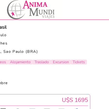
asil
ulo
ches
l, Sao Paulo (BRA)
reos
Alojamiento
Traslado
Excursion
Tickets
mbre
U$s 1695