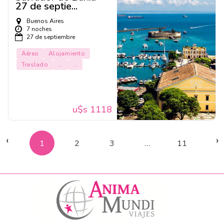
27 de septie...
Buenos Aires
7 noches
27 de septiembre
Aéreo
Alojamiento
Traslado
...
...
u$s 1118
‹
›
1
2
3
…
11