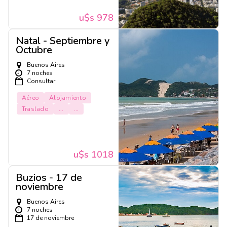
u$s 978
Natal - Septiembre y
Octubre
Buenos Aires
7 noches
Consultar
Aéreo
Alojamiento
Traslado
...
...
u$s 1018
Buzios - 17 de
noviembre
Buenos Aires
7 noches
17 de noviembre