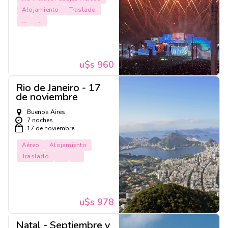
Alojamiento
Traslado
...
...
u$s 960
Rio de Janeiro - 17
de noviembre
Buenos Aires
7 noches
17 de noviembre
Aéreo
Alojamiento
Traslado
...
...
u$s 978
Natal - Septiembre y