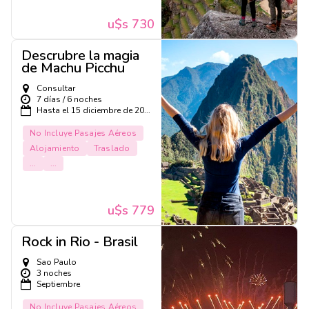
u$s 730
Descrubre la magia
de Machu Picchu
Consultar
7 días / 6 noches
Hasta el 15 diciembre de 20...
No Incluye Pasajes Aéreos
Alojamiento
Traslado
...
...
u$s 779
Rock in Rio - Brasil
Sao Paulo
3 noches
Septiembre
No Incluye Pasajes Aéreos