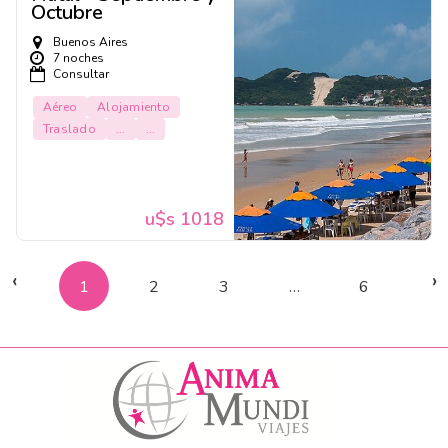
Octubre
Buenos Aires
7 noches
Consultar
Aéreo
Alojamiento
Traslado
...
...
u$s 1018
‹
›
1
2
3
…
6